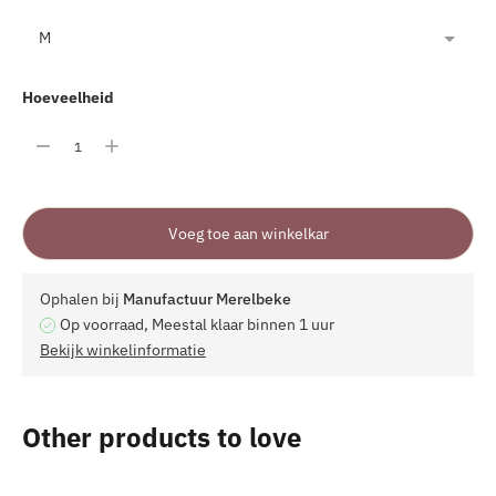
Hoeveelheid
Voeg toe aan winkelkar
Ophalen bij
Manufactuur Merelbeke
Op voorraad, Meestal klaar binnen 1 uur
Bekijk winkelinformatie
Product
Other products to love
toevoegen
aan
uw