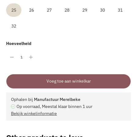
25
26
27
28
29
30
31
32
Hoeveelheid
Voeg toe aan winkelkar
Ophalen bij
Manufactuur Merelbeke
Op voorraad, Meestal klaar binnen 1 uur
Bekijk winkelinformatie
Product