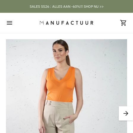
SALES SS26 : ALLES AAN -60%!!! SHOP NU >>